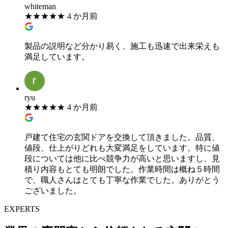
whiteman
★
★
★
★
★
4 か月前
製品の説明など分かり易く、施工も迅速で出来栄えも
満足しています。
ryu
★
★
★
★
★
4 か月前
戸建て住宅の玄関ドアを交換して頂きました。品質、
値段、仕上がりどれも大変満足をしています。特に値
段については他に比べ競争力が高いと思いますし、見
積り内容もとても明朗でした。作業時間は概ね５時間
で、職人さんはとても丁寧な作業でした。ありがとう
ございました。
EXPERTS