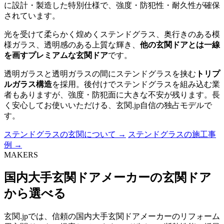
に設計・製造した特別仕様で、強度・防犯性・耐久性が確保
されています。
光を受けて柔らかく煌めくステンドグラス、奥行きのある模
様ガラス、透明感のある上質な輝き、
他の玄関ドアとは一線
を画すプレミアムな玄関ドア
です。
透明ガラスと透明ガラスの間にステンドグラスを挟む
トリプ
ルガラス構造
を採用。後付けでステンドグラスを組み込む業
者もありますが、強度・防犯面に大きな不安が残ります。長
く安心してお使いいただける、玄関.jp自信の独占モデルで
す。
ステンドグラスの玄関について →
ステンドグラスの施工事
例 →
MAKERS
国内大手玄関ドアメーカーの玄関ドア
から選べる
玄関.jpでは、信頼の国内大手玄関ドアメーカーのリフォーム