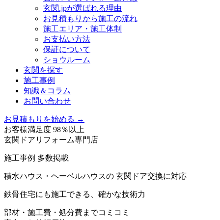
玄関.jpが選ばれる理由
お見積もりから施工の流れ
施工エリア・施工体制
お支払い方法
保証について
ショウルーム
玄関を探す
施工事例
知識＆コラム
お問い合わせ
お見積もりを始める →
お客様満足度 98％以上
玄関ドアリフォーム専門店
施工事例 多数掲載
積水ハウス・ヘーベルハウスの 玄関ドア交換に対応
鉄骨住宅にも施工できる、確かな技術力
部材・施工費・処分費までコミコミ