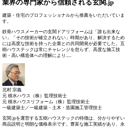
業界の専門家から信頼される玄関.jp
建築・住宅のプロフェッショナルから推薦をいただいていま
す。
鉄骨ハウスメーカーの玄関ドアリフォームは「誰も出来な
い」「その技術が確立されない」時期があり、解決するため
には高度な技術を持った企業との共同開発が必要でした。五
樹ハウステックは常にチャレンジを怠らず、高度な施工技
術・高い構造体への理解により.....
北村 宗義
元 積水ハウス（株）監理技術士
元 積水ハウスリフォーム（株）監理技術士
一級建築士／一級建築・土木・造園施工管理技士
玄関.jpを運営する五樹ハウステックの特徴は、分かりやすい
商品説明と明朗な価格表示です。豊富な施工実績があり、永