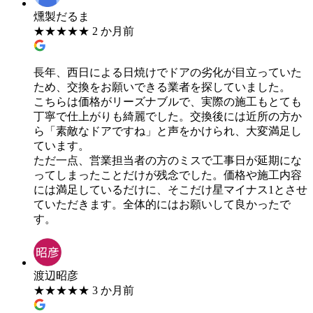
燻製だるま
★
★
★
★
★
2 か月前
長年、西日による日焼けでドアの劣化が目立っていた
ため、交換をお願いできる業者を探していました。
​こちらは価格がリーズナブルで、実際の施工もとても
丁寧で仕上がりも綺麗でした。交換後には近所の方か
ら「素敵なドアですね」と声をかけられ、大変満足し
ています。
​ただ一点、営業担当者の方のミスで工事日が延期にな
ってしまったことだけが残念でした。価格や施工内容
には満足しているだけに、そこだけ星マイナス1とさせ
ていただきます。全体的にはお願いして良かったで
す。
渡辺昭彦
★
★
★
★
★
3 か月前