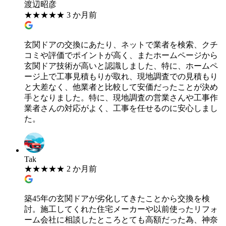
渡辺昭彦
★
★
★
★
★
3 か月前
玄関ドアの交換にあたり、ネットで業者を検索、クチ
コミや評価でポイントが高く、またホームページから
玄関ドア技術が高いと認識しました、特に、ホームペ
ージ上で工事見積もりが取れ、現地調査での見積もり
と大差なく、他業者と比較して安価だったことが決め
手となりました。特に、現地調査の営業さんや工事作
業者さんの対応がよく、工事を任せるのに安心しまし
た。
Tak
★
★
★
★
★
2 か月前
築45年の玄関ドアが劣化してきたことから交換を検
討。施工してくれた住宅メーカーや以前使ったリフォ
ーム会社に相談したところとても高額だった為、神奈