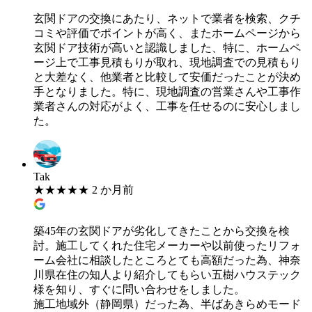
玄関ドアの交換にあたり、ネットで業者を検索、クチ
コミや評価でポイントが高く、またホームページから
玄関ドア技術が高いと認識しました、特に、ホームペ
ージ上で工事見積もりが取れ、現地調査での見積もり
と大差なく、他業者と比較して安価だったことが決め
手となりました。特に、現地調査の営業さんや工事作
業者さんの対応がよく、工事を任せるのに安心しまし
た。
Tak
★
★
★
★
★
2 か月前
築45年の玄関ドアが劣化してきたことから交換を検
討。施工してくれた住宅メーカーや以前使ったリフォ
ーム会社に相談したところとても高額だった為、神奈
川県在住の知人より紹介してもらい五樹ハウステック
様を知り、すぐに問い合わせをしました。
施工地域外（静岡県）だった為、半ばあきらめモード