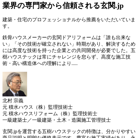
業界の専門家から信頼される玄関.jp
建築・住宅のプロフェッショナルから推薦をいただいていま
す。
鉄骨ハウスメーカーの玄関ドアリフォームは「誰も出来な
い」「その技術が確立されない」時期があり、解決するため
には高度な技術を持った企業との共同開発が必要でした。五
樹ハウステックは常にチャレンジを怠らず、高度な施工技
術・高い構造体への理解により.....
北村 宗義
元 積水ハウス（株）監理技術士
元 積水ハウスリフォーム（株）監理技術士
一級建築士／一級建築・土木・造園施工管理技士
玄関.jpを運営する五樹ハウステックの特徴は、分かりやすい
商品説明と明朗な価格表示です。豊富な施工実績があり、永