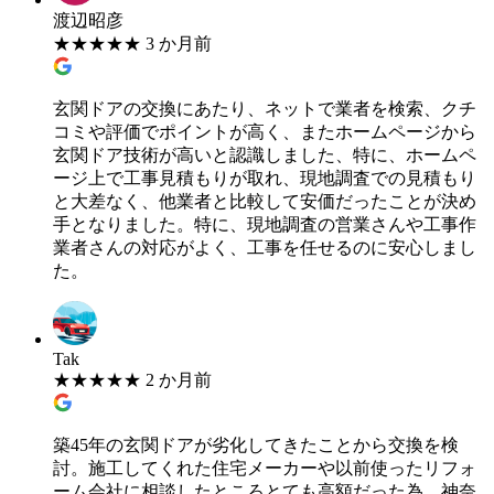
渡辺昭彦
★
★
★
★
★
3 か月前
玄関ドアの交換にあたり、ネットで業者を検索、クチ
コミや評価でポイントが高く、またホームページから
玄関ドア技術が高いと認識しました、特に、ホームペ
ージ上で工事見積もりが取れ、現地調査での見積もり
と大差なく、他業者と比較して安価だったことが決め
手となりました。特に、現地調査の営業さんや工事作
業者さんの対応がよく、工事を任せるのに安心しまし
た。
Tak
★
★
★
★
★
2 か月前
築45年の玄関ドアが劣化してきたことから交換を検
討。施工してくれた住宅メーカーや以前使ったリフォ
ーム会社に相談したところとても高額だった為、神奈