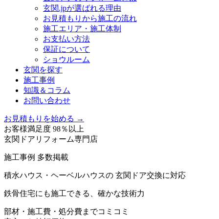
玄関.jpが選ばれる理由
お見積もりから施工の流れ
施工エリア・施工体制
お支払い方法
保証について
ショウルーム
玄関を探す
施工事例
知識＆コラム
お問い合わせ
お見積もりを始める →
お客様満足度 98％以上
玄関ドアリフォーム専門店
施工事例 多数掲載
積水ハウス・ヘーベルハウスの 玄関ドア交換に対応
鉄骨住宅にも施工できる、確かな技術力
部材・施工費・処分費までコミコミ