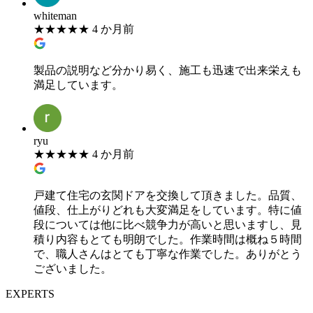
whiteman
★
★
★
★
★
4 か月前
製品の説明など分かり易く、施工も迅速で出来栄えも
満足しています。
ryu
★
★
★
★
★
4 か月前
戸建て住宅の玄関ドアを交換して頂きました。品質、
値段、仕上がりどれも大変満足をしています。特に値
段については他に比べ競争力が高いと思いますし、見
積り内容もとても明朗でした。作業時間は概ね５時間
で、職人さんはとても丁寧な作業でした。ありがとう
ございました。
EXPERTS