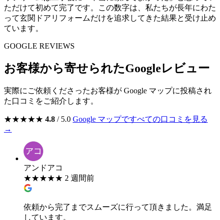
ただけて初めて完了です。この数字は、私たちが長年にわた
って玄関ドアリフォームだけを追求してきた結果と受け止め
ています。
GOOGLE REVIEWS
お客様から寄せられたGoogleレビュー
実際にご依頼くださったお客様が Google マップに投稿され
た口コミをご紹介します。
★
★
★
★
★
4.8
/ 5.0
Google マップですべての口コミを見る
→
アンドアコ
★
★
★
★
★
2 週間前
依頼から完了までスムーズに行って頂きました。満足
しています。