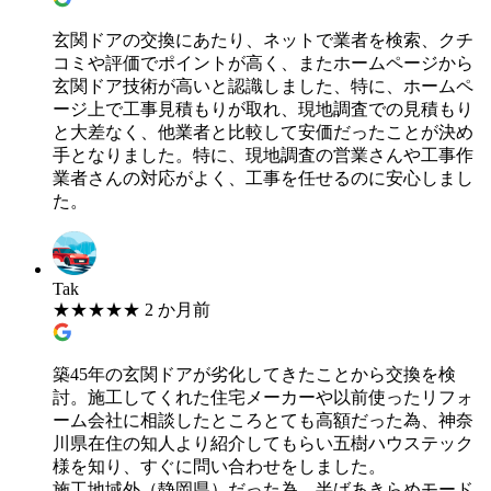
玄関ドアの交換にあたり、ネットで業者を検索、クチ
コミや評価でポイントが高く、またホームページから
玄関ドア技術が高いと認識しました、特に、ホームペ
ージ上で工事見積もりが取れ、現地調査での見積もり
と大差なく、他業者と比較して安価だったことが決め
手となりました。特に、現地調査の営業さんや工事作
業者さんの対応がよく、工事を任せるのに安心しまし
た。
Tak
★
★
★
★
★
2 か月前
築45年の玄関ドアが劣化してきたことから交換を検
討。施工してくれた住宅メーカーや以前使ったリフォ
ーム会社に相談したところとても高額だった為、神奈
川県在住の知人より紹介してもらい五樹ハウステック
様を知り、すぐに問い合わせをしました。
施工地域外（静岡県）だった為、半ばあきらめモード