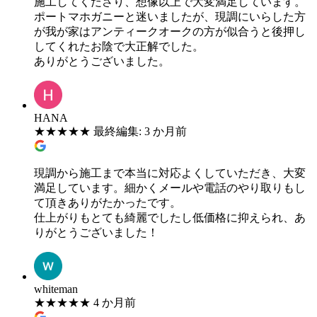
施工してくださり、想像以上で大変満足しています。
ポートマホガニーと迷いましたが、現調にいらした方
が我が家はアンティークオークの方が似合うと後押し
してくれたお陰で大正解でした。
ありがとうございました。
HANA
★
★
★
★
★
最終編集: 3 か月前
現調から施工まで本当に対応よくしていただき、大変
満足しています。細かくメールや電話のやり取りもし
て頂きありがたかったです。
仕上がりもとても綺麗でしたし低価格に抑えられ、あ
りがとうございました！
whiteman
★
★
★
★
★
4 か月前